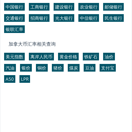
中国银行
工商银行
建设银行
农业银行
邮储银行
交通银行
招商银行
光大银行
中信银行
民生银行
银联汇率
加拿大币汇率相关查询
美元指数
离岸人民币
黄金价格
铁矿石
油价
汽油
银价
铜价
猪价
煤炭
豆油
支付宝
A50
LPR