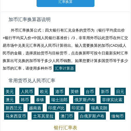
加币汇率换算器说明
外币汇率换算公式：四大银行有汇兑业务的货币为（银行平均卖出价
+银行平均买入价+中国人民银行基准价）/3，非常用外币以此货币在外汇交
易市场中兑美元汇率再兑人民币计算得出。输入需要换算的加币(CAD)或人
民币的金额，选择原始货币与目标货币，点击换算即可按今日最新实时汇率
换算出可兑换的加币等于多少人民币钱数。如果您要计算多国货币等于多少
加币的汇率，请使用多种外币
汇率计算器
常用货币兑人民币汇率
美元
人民币
欧元
港币
英镑
台币
新币
日元
澳元
韩币
泰铢
瑞士法郎
俄罗斯卢布
菲律宾比索
新西兰元
越南盾
印度卢比
印尼盾
瑞典克朗
马来西亚币
土耳其里拉
澳门币
白俄罗斯卢布
缅甸币
银行汇率表